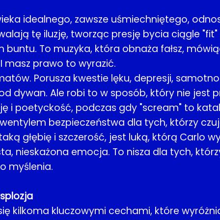
ieka idealnego, zawsze uśmiechniętego, odno
ją tę iluzję, tworząc presję bycia ciągle "fit" 
m buntu. To muzyka, która obnaża fałsz, mówi
I masz prawo to wyrazić.
atów. Porusza kwestie lęku, depresji, samotności
d dywan. Ale robi to w sposób, który nie jest pr
ję i poetyckość, podczas gdy "scream" to katal
 wentylem bezpieczeństwa dla tych, którzy czuj
ką głębię i szczerość, jest luką, którą Carlo wy
a, nieskażona emocja. To nisza dla tych, którzy
do myślenia.
splozja
ię kilkoma kluczowymi cechami, które wyróżniaj