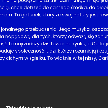
y mu na podążaniu za trendami. Jego misja jes
cią, chce dotrzeć do samego środka, do głębi
iaru. To gatunek, który ze swej natury jest re
onalnego przebudzenia. Jego muzyka, osadzona
ą napędową dla tych, którzy odważą się zanurk
ość to najrzadszy dziś towar na rynku, a Carlo
buduje społeczność ludzi, którzy rozumieją i czu
czy cichym w zgiełku. To właśnie w tej niszy, C