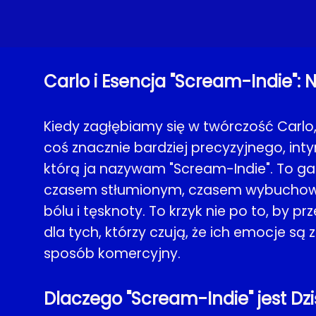
Carlo i Esencja "Scream-Indie": 
Kiedy zagłębiamy się w twórczość Carlo, s
coś znacznie bardziej precyzyjnego, int
którą ja nazywam "Scream-Indie". To gat
czasem stłumionym, czasem wybuchowym 
bólu i tęsknoty. To krzyk nie po to, by p
dla tych, którzy czują, że ich emocje są
sposób komercyjny.
Dlaczego "Scream-Indie" jest Dz