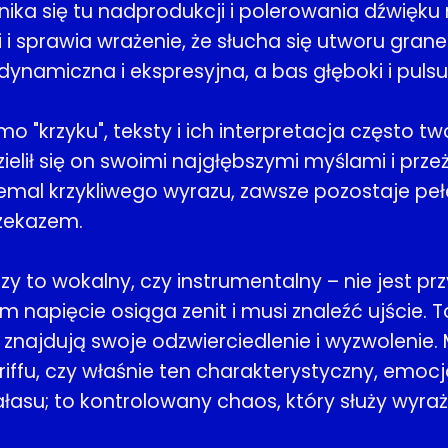
ka się tu nadprodukcji i polerowania dźwięku n
i sprawia wrażenie, że słucha się utworu grane
namiczna i ekspresyjna, a bas głęboki i pulsu
 "krzyku", teksty i ich interpretacja często t
ielił się on swoimi najgłębszymi myślami i przeż
mal krzykliwego wyrazu, zawsze pozostaje pełe
rzekazem.
czy to wokalny, czy instrumentalny – nie jest p
napięcie osiąga zenit i musi znaleźć ujście. T
a znajdują swoje odzwierciedlenie i wyzwolenie.
u, czy właśnie ten charakterystyczny, emocjon
ałasu; to kontrolowany chaos, który służy wyra