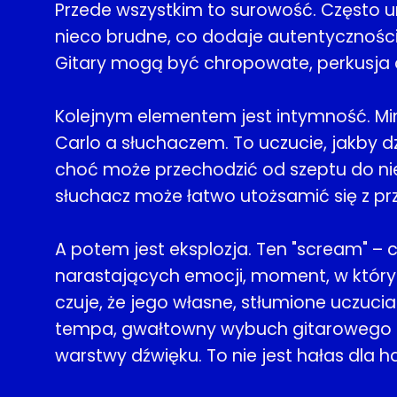
Przede wszystkim to surowość. Często uni
nieco brudne, co dodaje autentyczności 
Gitary mogą być chropowate, perkusja dy
Kolejnym elementem jest intymność. Mimo
Carlo a słuchaczem. To uczucie, jakby dz
choć może przechodzić od szeptu do nie
słuchacz może łatwo utożsamić się z p
A potem jest eksplozja. Ten "scream" – 
narastających emocji, moment, w którym 
czuje, że jego własne, stłumione uczuci
tempa, gwałtowny wybuch gitarowego riff
warstwy dźwięku. To nie jest hałas dla h