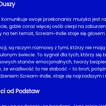
 Duszy
no komunikuje swoje przekonania: muzyka jest rat
ie, gdzie coraz więcej osób cierpi na zaburzenia
 na ten temat, Scream-Indie staje się głosem d
ncji, są niczym rozmowy z tymi, którzy nie mają
lonym świecie. To sygnał dla tych, którzy się b
owych stanów emocjonalnych, tworzy bezpiecz
czy, że wrażliwość to nie słabość – to broń, potę
t rdzeniem Scream-Indie, staje się najrzadszym
ści od Podstaw