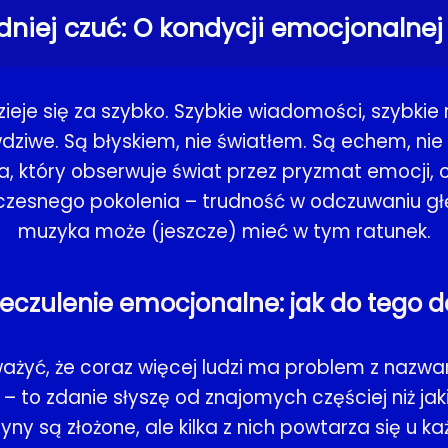
dniej czuć: O kondycji emocjonalnej 
eje się za szybko. Szybkie wiadomości, szybkie r
dziwe. Są błyskiem, nie światłem. Są echem, nie
a, który obserwuje świat przez pryzmat emocji,
esnego pokolenia – trudność w odczuwaniu głęb
muzyka może (jeszcze) mieć w tym ratunek.
nieczulenie emocjonalne: jak do tego d
żyć, że coraz więcej ludzi ma problem z nazwanie
 to zdanie słyszę od znajomych częściej niż jaki
yny są złożone, ale kilka z nich powtarza się u k