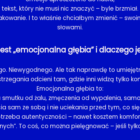
tekst, który nie musi nic znaczyć – byle brzmiał.
opakowanie. I to właśnie chciałbym zmienić – sw
słowami.
jest „emocjonalna głębia” i dlaczego je
iego. Niewygodnego. Ale tak naprawdę to umiejęt
trzegania odcieni tam, gdzie inni widzą tylko kon
Emocjonalna głębia to:
ia smutku od żalu, zmęczenia od wypalenia, sam
ia sam ze sobą i nie uciekania przed tym, co się
trzeba autentyczności – nawet kosztem komfor
anych”. To coś, co można pielęgnować – jeśli tylk