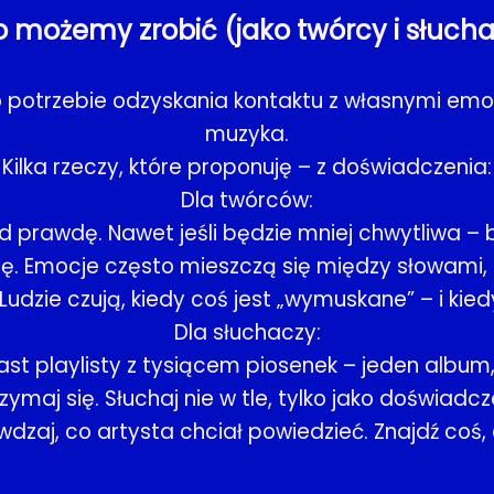
o możemy zrobić (jako twórcy i słuch
t o potrzebie odzyskania kontaktu z własnymi emo
muzyka.
Kilka rzeczy, które proponuję – z doświadczenia:
Dla twórców:
pod prawdę. Nawet jeśli będzie mniej chwytliwa – 
zę. Emocje często mieszczą się między słowami,
Ludzie czują, kiedy coś jest „wymuskane” – i kiedy
Dla słuchaczy:
ast playlisty z tysiącem piosenek – jeden albu
zymaj się. Słuchaj nie w tle, tylko jako doświadcz
wdzaj, co artysta chciał powiedzieć. Znajdź coś,