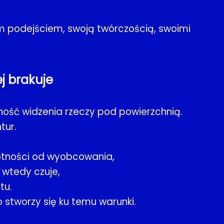
oim podejściem, swoją twórczością, swoimi
j brakuje
ność widzenia rzeczy pod powierzchnią.
tur.
otności od wyobcowania,
 wtedy czuje,
tu.
o stworzy się ku temu warunki.