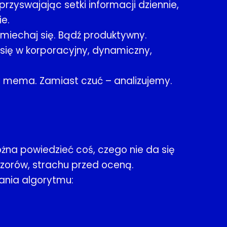
zyswajając setki informacji dziennie,
e.
śmiechaj się. Bądź produktywny.
 się w korporacyjny, dynamiczny,
y mema. Zamiast czuć – analizujemy.
na powiedzieć coś, czego nie da się
pozorów, strachu przed oceną.
ania algorytmu: