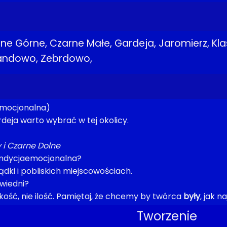
ne Górne, Czarne Małe, Gardeja, Jaromierz, Kla
Wandowo, Zebrdowo,
aemocjonalna)
rdeja warto wybrać w tej okolicy.
 i Czarne Dolne
ondycjaemocjonalna?
dki i pobliskich miejscowościach.
wiedni?
ość, nie ilość. Pamiętaj, że chcemy by twórca
były
, jak n
Tworzenie