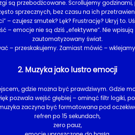
 są przebodźcowane. Scrollujemy godzinami, pr
zęsto sprzecznych, bez czasu na ich przetrawieni
” – czujesz smutek? Lęk? Frustrację? Ukryj to. U
ść – emocje nie są dziś „efektywne”. Nie wpisują
zautomatyzowany świat.
wać – przeskakujemy. Zamiast mówić – wklejam
2. Muzyka jako lustro emocji
jscem, gdzie można być prawdziwym. Gdzie moż
k pozwala wejść głębiej – ominąć filtr logiki, 
 muzyka zaczyna być formatowana pod oczekiw
refren po 15 sekundach,
zero pauz,
emocje uproszczone do hasła,