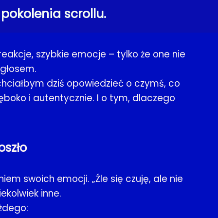
pokolenia scrollu.
eakcje, szybkie emocje – tylko że one nie
 głosem.
 chciałbym dziś opowiedzieć o czymś, co
oko i autentycznie. I o tym, dlaczego
oszło
m swoich emocji. „Źle się czuję, ale nie
ekolwiek inne.
ażdego: