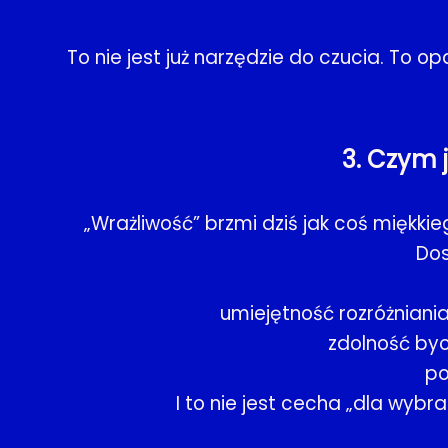
To nie jest już narzędzie do czucia. To 
3. Czym 
„Wrażliwość” brzmi dziś jak coś miękk
Dos
umiejętność rozróżnian
zdolność byc
po
I to nie jest cecha „dla wybr